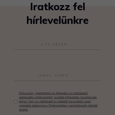
Iratkozz fel
hírlevelünkre
Elolvastam, megértettem és elfogadom az Adatkezelő
adatkezelési tájékoztatóját, továbbá kifejezetten hozzájárulok
ahhoz, hogy az Adatkezelő a weboldal használata során
megadott adataimat a Tájékoztatóban meghatározott célokból
kezelje.