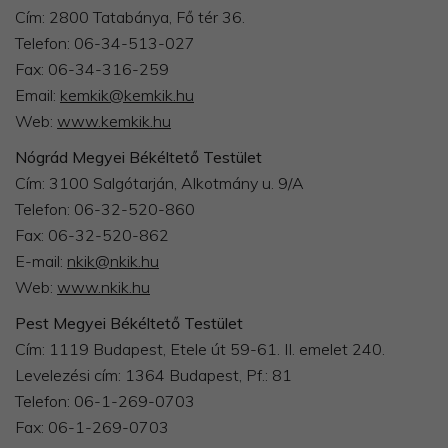
Cím: 2800 Tatabánya, Fő tér 36.
Telefon: 06-34-513-027
Fax: 06-34-316-259
Email:
kemkik@kemkik.hu
Web:
www.kemkik.hu
Nógrád Megyei Békéltető Testület
Cím: 3100 Salgótarján, Alkotmány u. 9/A
Telefon: 06-32-520-860
Fax: 06-32-520-862
E-mail:
nkik@nkik.hu
Web:
www.nkik.hu
Pest Megyei Békéltető Testület
Cím: 1119 Budapest, Etele út 59-61. II. emelet 240.
Levelezési cím: 1364 Budapest, Pf.: 81
Telefon: 06-1-269-0703
Fax: 06-1-269-0703