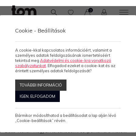
0
Cookie - Beállítások
A cookie-kkal kapcsolatos információért, valamint a
személyes adatok feldolgozásának ismertetéséért
tekintsd meg
Adatvédelmi és cookie-kra vonatkozó
szabályzatunkat
. Elfogadod ezeket a cookie-kat és az
érintett személyes adatok feldolgozását?
TOVÁBBI INFORMÁCIÓ
IGEN, ELFOGADOM
Bármikor módosíthatod a beállításodat a lap alján lévő
„Cookie-beállítások” révén.
Bács-Kiskun megyei Kereskedelmi és Iparkamara mellett