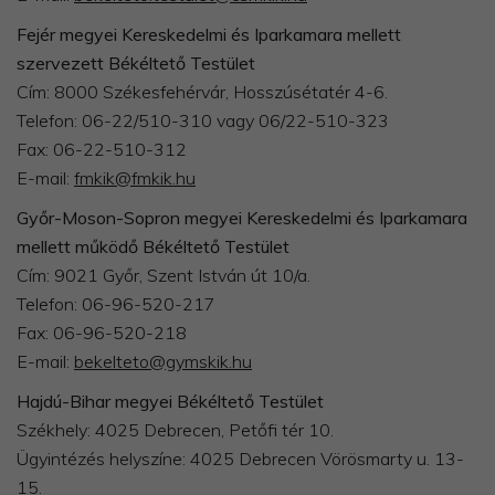
Fejér megyei Kereskedelmi és Iparkamara mellett
szervezett Békéltető Testület
​Cím: 8000 Székesfehérvár, Hosszúsétatér 4-6.
Telefon: 06-22/510-310 vagy 06/22-510-323
Fax: 06-22-510-312
E-mail:
fmkik@fmkik.hu
Győr-Moson-Sopron megyei Kereskedelmi és Iparkamara
mellett működő Békéltető Testület
Cím: 9021 Győr, Szent István út 10/a.
Telefon: 06-96-520-217
Fax: 06-96-520-218
E-mail:
bekelteto@gymskik.hu
Hajdú-Bihar megyei Békéltető Testület
Székhely: 4025 Debrecen, Petőfi tér 10.
Ügyintézés helyszíne: 4025 Debrecen Vörösmarty u. 13-
15.