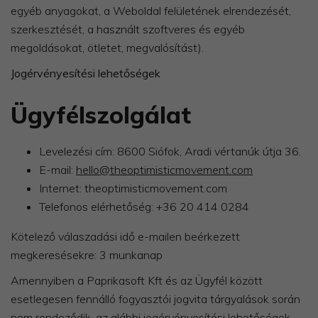
egyéb anyagokat, a Weboldal felületének elrendezését,
szerkesztését, a használt szoftveres és egyéb
megoldásokat, ötletet, megvalósítást).
Jogérvényesítési lehetőségek
Ügyfélszolgálat
Levelezési cím: 8600 Siófok, Aradi vértanúk útja 36.
E-mail:
hello@theoptimisticmovement.com
Internet: theoptimisticmovement.com
Telefonos elérhetőség: +36 20 414 0284
Kötelező válaszadási idő e-mailen beérkezett
megkeresésekre: 3 munkanap
Amennyiben a Paprikasoft Kft és az Ügyfél között
esetlegesen fennálló fogyasztói jogvita tárgyalások során
nem rendeződik, az alábbi jogérvényesítési lehetőségek