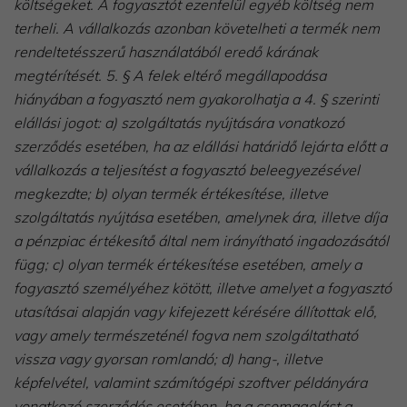
költségeket. A fogyasztót ezenfelül egyéb költség nem
terheli. A vállalkozás azonban követelheti a termék nem
rendeltetésszerű használatából eredő kárának
megtérítését. 5. § A felek eltérő megállapodása
hiányában a fogyasztó nem gyakorolhatja a 4. § szerinti
elállási jogot: a) szolgáltatás nyújtására vonatkozó
szerződés esetében, ha az elállási határidő lejárta előtt a
vállalkozás a teljesítést a fogyasztó beleegyezésével
megkezdte; b) olyan termék értékesítése, illetve
szolgáltatás nyújtása esetében, amelynek ára, illetve díja
a pénzpiac értékesítő által nem irányítható ingadozásától
függ; c) olyan termék értékesítése esetében, amely a
fogyasztó személyéhez kötött, illetve amelyet a fogyasztó
utasításai alapján vagy kifejezett kérésére állítottak elő,
vagy amely természeténél fogva nem szolgáltatható
vissza vagy gyorsan romlandó; d) hang-, illetve
képfelvétel, valamint számítógépi szoftver példányára
vonatkozó szerződés esetében, ha a csomagolást a