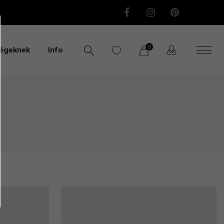
0
égeknek
Info