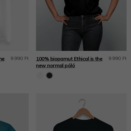
9.990 Ft
9.990 Ft
he
100% biopamut Ethical is the
new normal póló