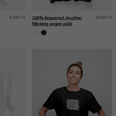
9.990 Ft
9.990 Ft
100% biopamut Another
f@cking vegan póló