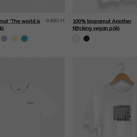
9.990 Ft
ut 'The world is
100% biopamut Another
ló
f@cking vegan póló