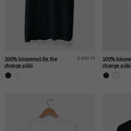
9.990 Ft
100% biopamut Be the
100% biopa
change póló
change póló