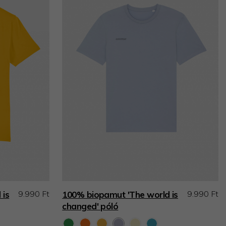
9.990 Ft
9.990 Ft
 is
100% biopamut 'The world is
changed' póló