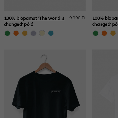
9.990 Ft
100% biopamut 'The world is
100% biopam
changed' póló
changed' pó