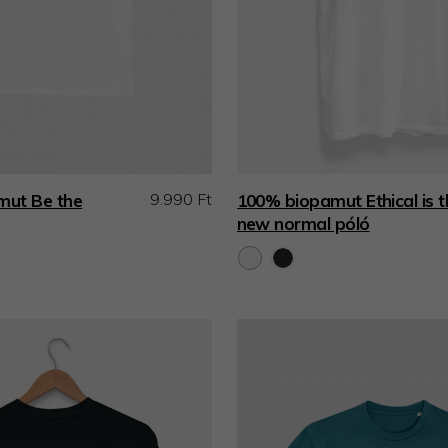
9.990 Ft
mut Be the
100% biopamut Ethical is t
new normal póló