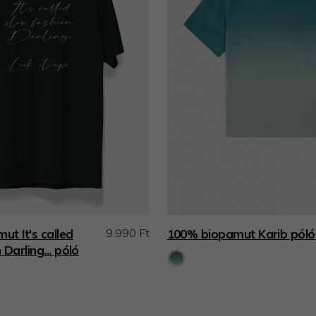
9.990 Ft
t It's called
100% biopamut Karib póló
Darling... póló