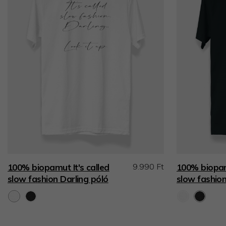
9.990 Ft
100% biopamut It's called
100% biopamu
slow fashion Darling póló
slow fashion 