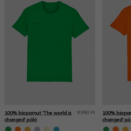
9.990 Ft
100% biopamut 'The world is
100% biopam
changed' póló
changed' pó