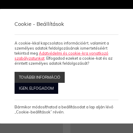
Cookie - Beállítások
Gyerek
Kiegészítő
Fenntarthatóság
Blog
C
A cookie-kkal kapcsolatos információért, valamint a
személyes adatok feldolgozásának ismertetéséért
tekintsd meg
Adatvédelmi és cookie-kra vonatkozó
szabályzatunkat
. Elfogadod ezeket a cookie-kat és az
érintett személyes adatok feldolgozását?
TOVÁBBI INFORMÁCIÓ
IGEN, ELFOGADOM
nítve: 1-24
Összesen: 89 Termék
Bármikor módosíthatod a beállításodat a lap alján lévő
„Cookie-beállítások” révén.