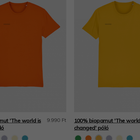
9.990 Ft
ut 'The world is
100% biopamut 'The world
ló
changed' póló