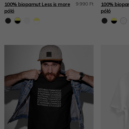
9.990 Ft
100% biopamut Less is more
100% biopam
póló
póló