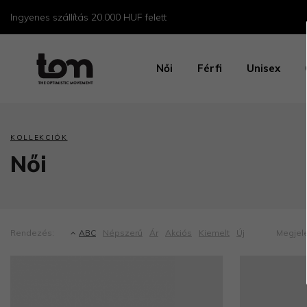
Ingyenes szállítás 20.000 HUF felett
Női
Férfi
Unisex
KOLLEKCIÓK
Női
Rendezés:
ABC
Népszerű
Ár
Akciós
Kiemelt
Új
Megjele