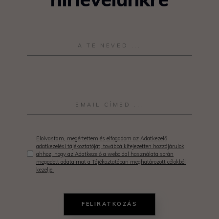
Elolvastam, megértettem és elfogadom az Adatkezelő
adatkezelési tájékoztatóját, továbbá kifejezetten hozzájárulok
ahhoz, hogy az Adatkezelő a weboldal használata során
megadott adataimat a Tájékoztatóban meghatározott célokból
kezelje.
FELIRATKOZÁS