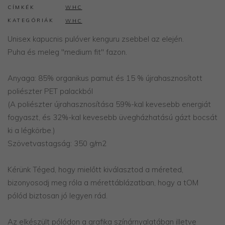
CÍMKÉK
WHC
KATEGÓRIÁK
WHC
Unisex kapucnis pulóver kenguru zsebbel az elején.
Puha és meleg "medium fit" fazon.
Anyaga: 85% organikus pamut és 15 % újrahasznosított
poliészter PET palackból
(A poliészter újrahasznosítása 59%-kal kevesebb energiát
fogyaszt, és 32%-kal kevesebb üvegházhatású gázt bocsát
ki a légkörbe.)
Szövetvastagság: 350 g/m2
​​Kérünk Téged, hogy mielőtt kiválasztod a méreted,
bizonyosodj meg róla a mérettáblázatban, hogy a tOM
pólód biztosan jó legyen rád.
Az elkészült pólódon a grafika színárnyalatában illetve