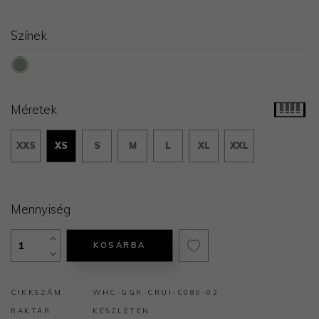
Színek
Méretek
XXS
XS
S
M
L
XL
XXL
Mennyiség
KOSÁRBA
CIKKSZÁM
WHC-GGR-CRUI-C089-02
RAKTÁR
KÉSZLETEN