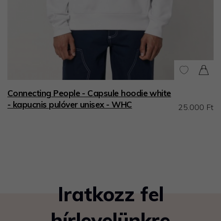
Connecting People - Capsule hoodie white
- kapucnis pulóver unisex - WHC
25.000 Ft
Iratkozz fel
hírlevelünkre