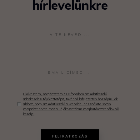
hírlevelünkre
Elolvastam, megértettem és elfogadom az Adatkezelő
adatkezelési tájékoztatóját, továbbá kifejezetten hozzájárulok
ahhoz, hogy az Adatkezelő a weboldal használata során
megadott adataimat a Tájékoztatóban meghatározott célokból
kezelje.
FELIRATKOZÁS