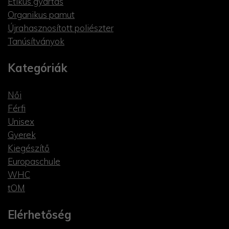
Etikus gyártás
Organikus pamut
Újrahasznosított poliészter
Tanúsítványok
Kategóriák
Női
Férfi
Unisex
Gyerek
Kiegészítő
Europaschule
WHC
tOM
Elérhetőség