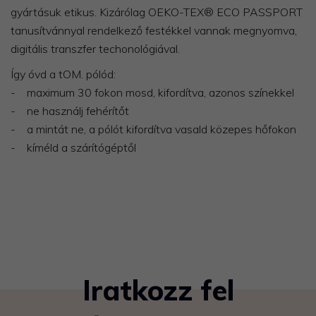
gyártásuk etikus. Kizárólag OEKO-TEX® ECO PASSPORT
tanusítvánnyal rendelkező festékkel vannak megnyomva,
digitális transzfer techonológiával.
Így óvd a tOM. pólód:
- maximum 30 fokon mosd, kifordítva, azonos színekkel
- ne használj fehérítőt
- a mintát ne, a pólót kifordítva vasald közepes hőfokon
- kíméld a szárítógéptől
Iratkozz fel