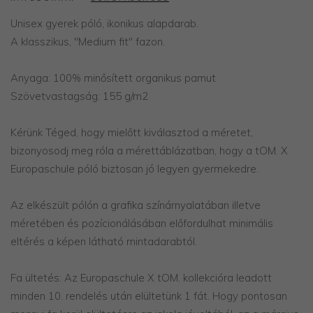
Unisex gyerek póló, ikonikus alapdarab.
A klasszikus, "Medium fit" fazon.
Anyaga: 100% minősített organikus pamut
Szövetvastagság: 155 g/m2
​Kérünk Téged, hogy mielőtt kiválasztod a méretet,
bizonyosodj meg róla a mérettáblázatban, hogy a tOM. X
Europaschule póló biztosan jó legyen gyermekedre.
Az elkészült pólón a grafika színárnyalatában illetve
méretében és pozícionálásában előfordulhat minimális
eltérés a képen látható mintadarabtól.
Fa ültetés: Az Europaschule X tOM. kollekcióra leadott
minden 10. rendelés után elültetünk 1 fát. Hogy pontosan