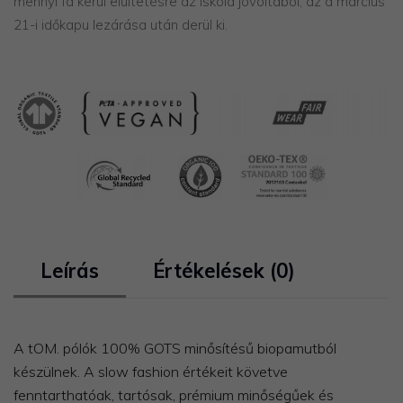
mennyi fa kerül elültetésre az iskola jóvoltából, az a március
21-i időkapu lezárása után derül ki.
Leírás
Értékelések (0)
A tOM. pólók 100% GOTS minősítésű biopamutból
készülnek. A slow fashion értékeit követve
fenntarthatóak, tartósak, prémium minőségűek és