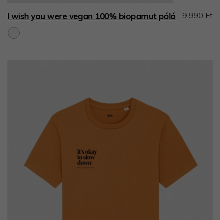
9.990 Ft
I wish you were vegan 100% biopamut póló