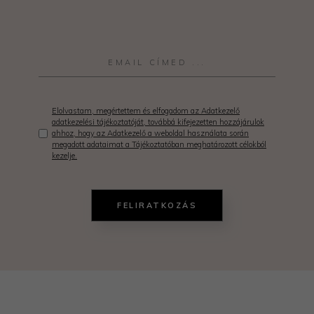
Elolvastam, megértettem és elfogadom az Adatkezelő
adatkezelési tájékoztatóját, továbbá kifejezetten hozzájárulok
ahhoz, hogy az Adatkezelő a weboldal használata során
megadott adataimat a Tájékoztatóban meghatározott célokból
kezelje.
FELIRATKOZÁS