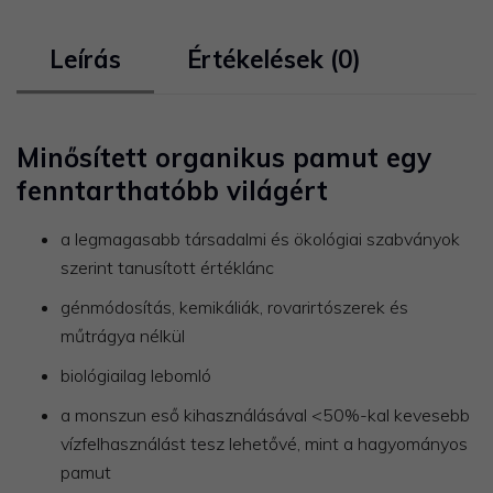
Leírás
Értékelések (0)
Minősített organikus pamut egy
fenntarthatóbb világért
a legmagasabb társadalmi és ökológiai szabványok
szerint tanusított értéklánc
génmódosítás, kemikáliák, rovarirtószerek és
műtrágya nélkül
biológiailag lebomló
a monszun eső kihasználásával <50%-kal kevesebb
vízfelhasználást tesz lehetővé, mint a hagyományos
pamut