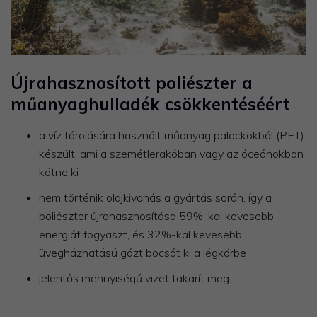
Újrahasznosított poliészter a
műanyaghulladék csökkentéséért
a víz tárolására használt műanyag palackokból (PET)
készült, ami a szemétlerakóban vagy az óceánokban
kötne ki
nem történik olajkivonás a gyártás során, így a
poliészter újrahasznosítása 59%-kal kevesebb
energiát fogyaszt, és 32%-kal kevesebb
üvegházhatású gázt bocsát ki a légkörbe
jelentős mennyiségű vizet takarít meg