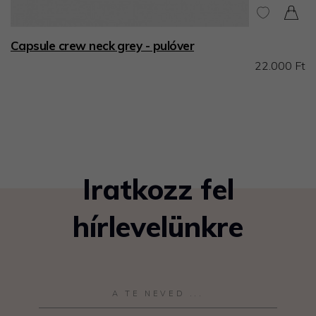
Capsule crew neck grey - pulóver
22.000 Ft
Iratkozz fel
hírlevelünkre