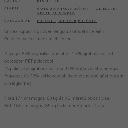
RAKTÁR
KÉSZLETEN
CÍMKÉK
GOTS
ÚJRAHASZNOSÍTOTT POLIÉSZTER
VEGAN
FAIR WEAR
KATEGÓRIÁK
PULÓVER
PULÓVER
PULÓVER
Unisex kapucnis pulóver kenguru zsebbel az elején.
Puha és meleg "medium fit" fazon.
Anyaga: 85% organikus pamut és 15 % újrahasznosított
poliészter PET palackból
(A poliészter újrahasznosítása 59%-kal kevesebb energiát
fogyaszt, és 32%-kal kevesebb üvegházhatású gázt bocsát
ki a légkörbe.)
​Flóra 174 cm magas, 60 kg és XS méretű pulcsit visel.
Boti 185 cm magas, 85 kg és M méretű pulcsit visel.