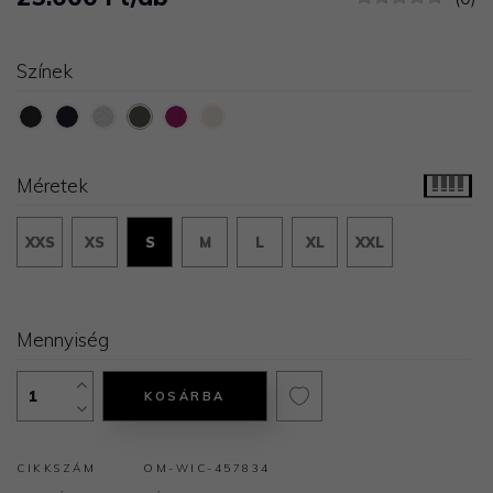
Színek
Méretek
XXS
XS
S
M
L
XL
XXL
Mennyiség
KOSÁRBA
CIKKSZÁM
OM-WIC-457834