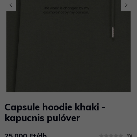
Capsule hoodie khaki -
kapucnis pulóver
25.000 Ft/db
(0)