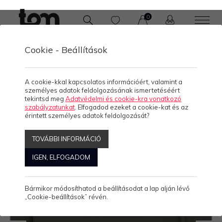
0
Cookie - Beállítások
/
/
KOLLEKCIÓK
UNISEX
PULÓVER
A cookie-kkal kapcsolatos információért, valamint a
személyes adatok feldolgozásának ismertetéséért
tekintsd meg
Adatvédelmi és cookie-kra vonatkozó
szabályzatunkat
. Elfogadod ezeket a cookie-kat és az
érintett személyes adatok feldolgozását?
TOVÁBBI INFORMÁCIÓ
IGEN, ELFOGADOM
Bármikor módosíthatod a beállításodat a lap alján lévő
„Cookie-beállítások” révén.