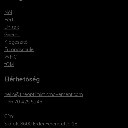
Női
Férfi
Unisex
Gyerek
Kiegészítő
Europaschule
WHC
tOM
Elérhetőség
hello@theoptimisticmovement.com
+36 70 425 5246
Cím:
Siófok, 8600 Erdei Ferenc utca 18.