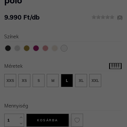
póló
9.990 Ft/db
(0)
Színek
Méretek
XXS
XS
S
M
L
XL
XXL
Mennyiség
KOSÁRBA