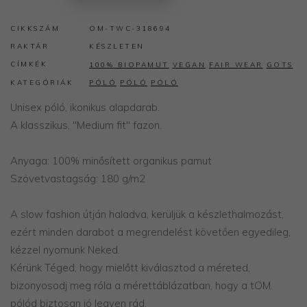
CIKKSZÁM
OM-TWC-318694
RAKTÁR
KÉSZLETEN
CÍMKÉK
100% BIOPAMUT
VEGAN
FAIR WEAR
GOTS
KATEGÓRIÁK
PÓLÓ
PÓLÓ
PÓLÓ
Unisex póló, ikonikus alapdarab.
A klasszikus, "Medium fit" fazon.
Anyaga: 100% minősített organikus pamut
Szövetvastagság: 180 g/m2
A slow fashion útján haladva, kerüljük a készlethalmozást,
ezért minden darabot a megrendelést követően egyedileg,
kézzel nyomunk Neked.
​Kérünk Téged, hogy mielőtt kiválasztod a méreted,
bizonyosodj meg róla a mérettáblázatban, hogy a tOM.
pólód biztosan jó legyen rád.