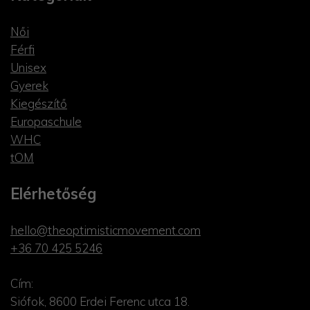
Női
Férfi
Unisex
Gyerek
Kiegészítő
Europaschule
WHC
tOM
Elérhetőség
hello@theoptimisticmovement.com
+36 70 425 5246
Cím:
Siófok, 8600 Erdei Ferenc utca 18.