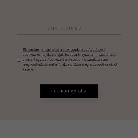
Elolvastam, megértettem és elfogadom az Adatkezelő
adatkezelési tájékoztatóját, továbbá kifejezetten hozzájárulok
ahhoz, hogy az Adatkezelő a weboldal használata során
megadott adataimat a Tájékoztatóban meghatározott célokból
kezelje.
FELIRATKOZÁS