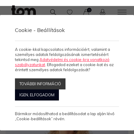
0
Cookie - Beállítások
/
/
KOLLEKCIÓK
UNISEX
PÓLÓ
A cookie-kkal kapcsolatos információért, valamint a
személyes adatok feldolgozásának ismertetéséért
tekintsd meg
Adatvédelmi és cookie-kra vonatkozó
szabályzatunkat
. Elfogadod ezeket a cookie-kat és az
érintett személyes adatok feldolgozását?
TOVÁBBI INFORMÁCIÓ
IGEN, ELFOGADOM
Bármikor módosíthatod a beállításodat a lap alján lévő
„Cookie-beállítások” révén.