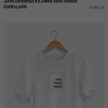
100% biopamut It's called slow fashion
Darling póló
9.990 Ft