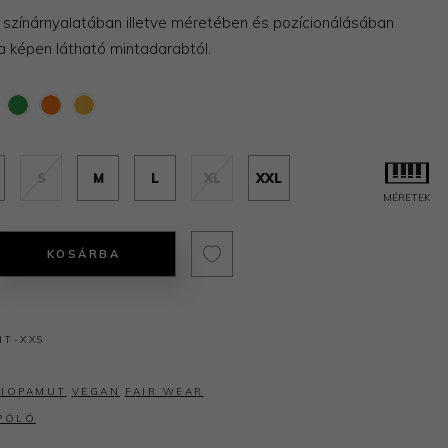
a színárnyalatában illetve méretében és pozícionálásában
 a képen látható mintadarabtól.
S
M
L
XL
XXL
MÉRETEK
KOSÁRBA
T-XXS
BIOPAMUT
VEGAN
FAIR WEAR
PÓLÓ