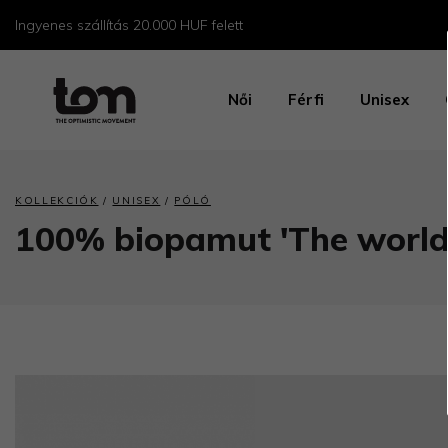
Ingyenes szállítás 20.000 HUF felett
Női
Férfi
Unisex
/
/
KOLLEKCIÓK
UNISEX
PÓLÓ
100% biopamut 'The world 