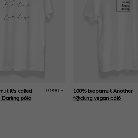
9.990 Ft
t It's called
100% biopamut Another
 Darling póló
f@cking vegan póló