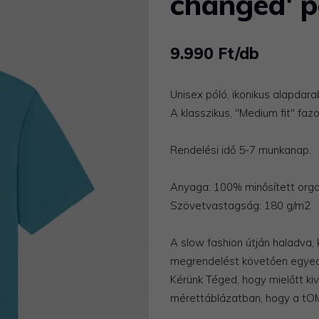
changed' p
9.990 Ft/db
Unisex póló, ikonikus alapdara
A klasszikus, "Medium fit" fazo
Rendelési idő 5-7 munkanap.
Anyaga: 100% minősített org
Szövetvastagság: 180 g/m2
A slow fashion útján haladva,
megrendelést követően egyed
​Kérünk Téged, hogy mielőtt k
mérettáblázatban, hogy a tOM.