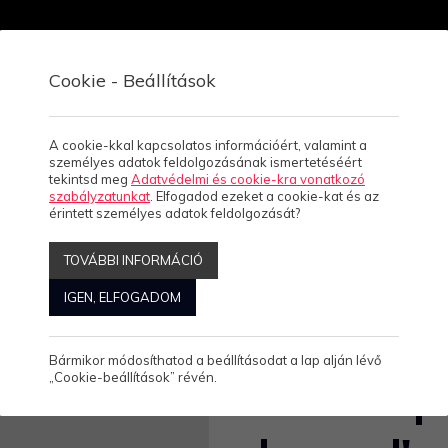
Cookie - Beállítások
Gyerek
Kiegészítő
Fenntarthatóság
Blog
C
A cookie-kkal kapcsolatos információért, valamint a
személyes adatok feldolgozásának ismertetéséért
tekintsd meg
Adatvédelmi és cookie-kra vonatkozó
szabályzatunkat
. Elfogadod ezeket a cookie-kat és az
érintett személyes adatok feldolgozását?
is changed' póló
TOVÁBBI INFORMÁCIÓ
IGEN, ELFOGADOM
Bármikor módosíthatod a beállításodat a lap alján lévő
„Cookie-beállítások” révén.
100% biopa