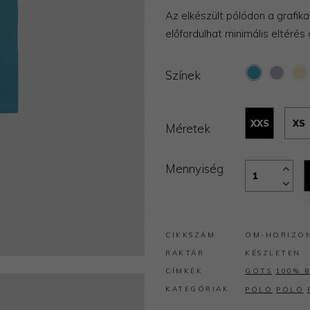
Az elkészült pólódon a grafik
előfordulhat minimális eltérés
Színek
XXS
XS
Méretek
Mennyiség
CIKKSZÁM
OM-HORIZON
RAKTÁR
KÉSZLETEN
CÍMKÉK
GOTS
100% 
KATEGÓRIÁK
PÓLÓ
PÓLÓ