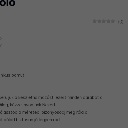
óló
(0)
b.
n.
anikus pamut
 kerüljük a készlethalmozást, ezért minden darabot a
ileg, kézzel nyomunk Neked.
iválasztod a méreted, bizonyosodj meg róla a
 pólód biztosan jó legyen rád.