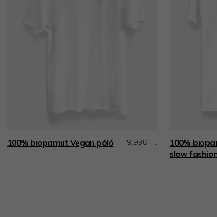
9.990 Ft
100% biopamut Vegan póló
100% biopamu
slow fashion