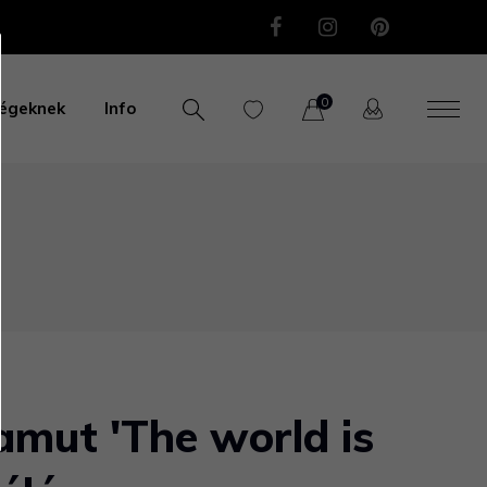
0
égeknek
Info
mut 'The world is