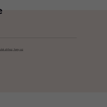
e
rulok ahhoz, hogy az