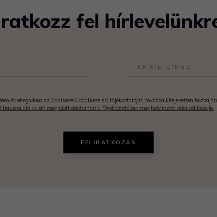
Iratkozz fel hírlevelünkr
em és elfogadom az Adatkezelő adatkezelési tájékoztatóját, továbbá kifejezetten hozzájá
l használata során megadott adataimat a Tájékoztatóban meghatározott célokból kezelje.
FELIRATKOZÁS