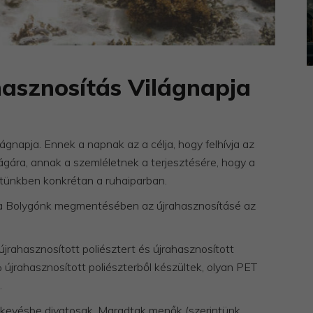
hasznosítás Világnapja
gnapja. Ennek a napnak az a célja, hogy felhívja az
gára, annak a szemléletnek a terjesztésére, hogy a
etünkben konkrétan a ruhaiparban.
 a Bolygónk megmentésében az újrahasznosításé az
rahasznosított poliésztert és újrahasznosított
újrahasznosított poliészterből készültek, olyan PET
.
 kevésbe divatosak. Maradtak menők (szerintünk