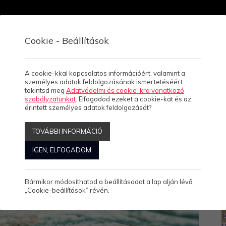
Cookie - Beállítások
Gyerek
Kiegészítő
Fenntarthatóság
Blog
C
A cookie-kkal kapcsolatos információért, valamint a
személyes adatok feldolgozásának ismertetéséért
tekintsd meg
Adatvédelmi és cookie-kra vonatkozó
szabályzatunkat
. Elfogadod ezeket a cookie-kat és az
érintett személyes adatok feldolgozását?
TOVÁBBI INFORMÁCIÓ
IGEN, ELFOGADOM
Bármikor módosíthatod a beállításodat a lap alján lévő
„Cookie-beállítások” révén.