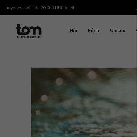
Ingyenes szállítás 20.000 HUF felett
Női
Férfi
Unisex