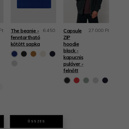
Ft
6.450 Ft
27.000 Ft
The beanie -
Capsule
fenntartható
ZIP
kötött sapka
hoodie
black -
kapucnis
pulóver -
felnőtt
ÖSSZES