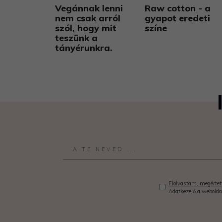
Vegánnak lenni
Raw cotton - a
nem csak arról
gyapot eredeti
szól, hogy mit
színe
teszünk a
tányérunkra.
Elolvastam, megértett
Adatkezelő a webolda