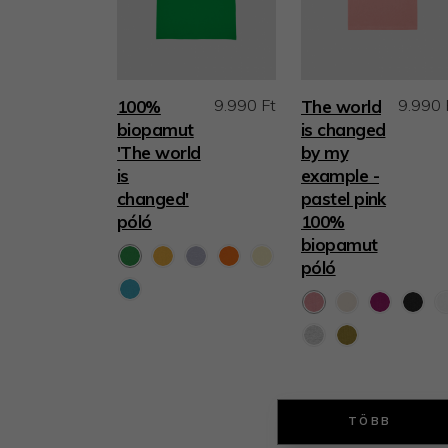
9.990 Ft
9.990 
100%
The world
biopamut
is changed
'The world
by my
is
example -
changed'
pastel pink
póló
100%
biopamut
póló
TÖBB