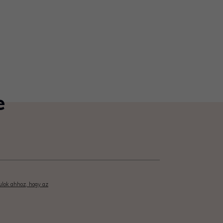
e
rulok ahhoz, hogy az