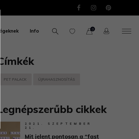
0
égeknek
Info
Címkék
PET PALACK
ÚJRAHASZNOSÍTÁS
Legnépszerűbb cikkek
2021. SZEPTEMBER
21.
Mit jelent pontosan a “fast