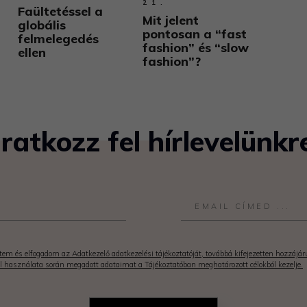
21.
Faültetéssel a
Mit jelent
globális
pontosan a “fast
felmelegedés
fashion” és “slow
ellen
fashion”?
Iratkozz fel hírlevelünkr
em és elfogadom az Adatkezelő adatkezelési tájékoztatóját, továbbá kifejezetten hozzájá
l használata során megadott adataimat a Tájékoztatóban meghatározott célokból kezelje.