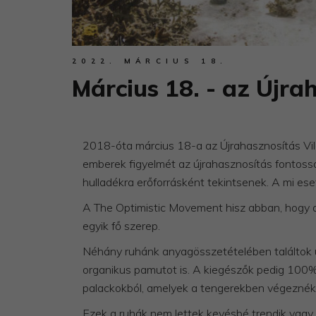
2022. MÁRCIUS 18.
Március 18. - az Újra
2018-óta március 18-a az Újrahasznosítás Vilá
emberek figyelmét az újrahasznosítás fontossá
hulladékra erőforrásként tekintsenek. A mi es
A The Optimistic Movement hisz abban, hogy
egyik fő szerep.
Néhány ruhánk anyagösszetételében találtok új
organikus pamutot is. A kiegészők pedig 100% 
palackokból, amelyek a tengerekben végeznék
Ezek a ruhák nem lettek kevésbé trendik vagy